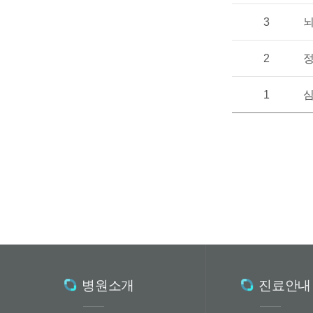
3
뇌
2
정
1
심
병원소개
진료안내