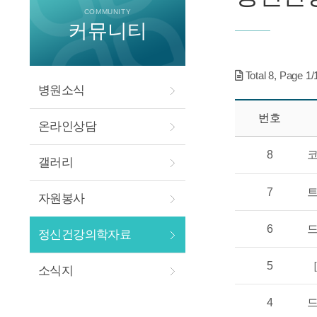
COMMUNITY
커뮤니티
Total
8
, Page
1
/
병원소식
번호
온라인상담
8
코
갤러리
7
트
자원봉사
6
드
정신건강의학자료
5
［
소식지
4
드