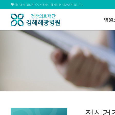
당신에게 필요한 순간 언제나 함께하는 해광병원 입니다.
병원
병원소
대표전화
병원장
055.311.1678
미션 
병원연
심볼&
평일
09:00 ~ 12:30 / 13:30 ~ 17:00
병원조
토요일
09:00 ~ 15:00
병원둘
온라인상담
찾아오
정신건