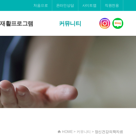
처음으로
온라인상담
사이트맵
직원전용
재활프로그램
커뮤니티
알코올중독클리닉
병원소식
낮병원(스프링)
온라인상담
병동 재활 프로그램
갤러리
자원봉사
정신건강의학자료
소식지
HOME > 커뮤니티 >
정신건강의학자료