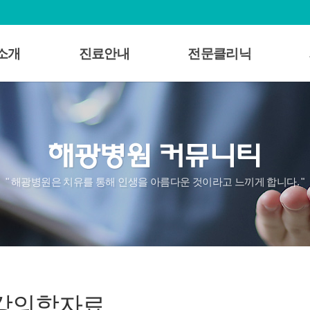
소개
진료안내
전문클리닉
개
의료진소개
알코올중독
 인사말
외래진료
조현병
및 비전
입퇴원/면회안내
우울증
혁
비급여목록표
노인성치매
로고
자주묻는질문
불면증
" 해광병원은 치유를 통해 인생을 아름다운 것이라고 느끼게 합니다. "
직도
심리검사
불안증
러보기
ADHD
시는길
강의학자료