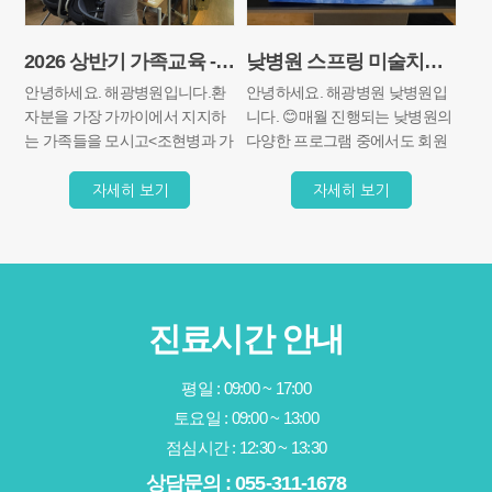
2026 상반기 가족교육 - 함께 배우고 함께 이해하는 시간
낮병원 스프링 미술치료 [물고기 수채화]
안녕하세요. 해광병원입니다.환
안녕하세요. 해광병원 낮병원입
자분을 가장 가까이에서 지지하
니다. 😊​매월 진행되는 낮병원의
는 가족들을 모시고<조현병과 가
다양한 프로그램 중에서도 회원
족의 대처>라는 주제로본원 김임
분들의 만족도가 높은 활동이 바
규 부원장님의 교육을 들어보는
로 미술치료인데요. 그림을 그리
자세히 보기
자세히 보기
시간을 가졌습니다.이번 교육은
고 색을 칠하는 과정 속에서 자연
정신질환에 대한 올바른 이해를
스럽게 집중력을 기르고, 자신의
바탕으로 환자분들의 회복을 돕
생각과 감정을 표현할 수 있어 많
고, 가족분들이 치료 과정에 보다
은 분들이 기다리시는 시간 중 하
적극적으로 함께할 수 있도록 마
나랍니다.이번 6월 미술치료 시
진료시간 안내
련된 뜻깊은 시간이었습니다.1부
간에는 시원한 바다를 떠올리게
<가족교육>교육에서는 정신질환
하는 ‘수채화 물고기 그리기’ 활동
에 대한 이해, 치료 과정과 지속
이 진행되었습니다.하얀 도화지
평일
: 09:00 ~ 17:00
적인 치료의 중요성, 재발을 예방
위에 먼저 크고 작은 물고기의 모
토요일
: 09:00 ~ 13:00
하기 위한 방법,그리고 가족의 역
습을 자유롭게 그려보았지요.처
점심시간 : 12:30 ~ 13:30
할과 효과적인 의사소통 방법에
음에는 “잘 그릴 수 있을까요?”
대해 함께 알아보았습니다.특히
하시던 회원분들도 막상 연필을
상담문의 : 055-311-1678