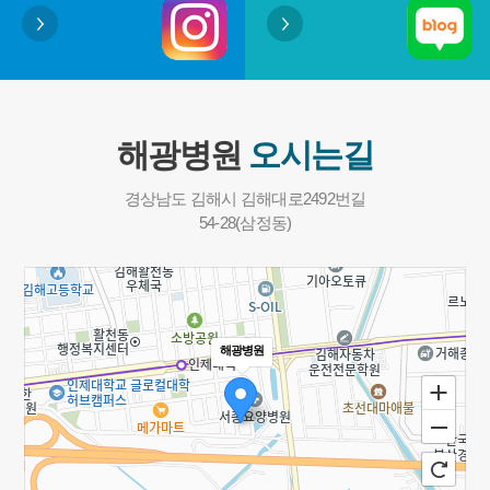
함께 모여 같은 아픔을 가진 가족
을 느낄 수 있었습니다.그림을 그
들과 따뜻한 공감을 나누었고서
리는 동안에는 자연스럽게 집중
로에게 힘이 되어주는 시간을 가
하고, 작품을 나누는 시간에는 서
졌습니다.해광병원은 앞으로도
로 소통하며 따뜻한 에너지를 주
환자분과 가족이 함께 회복의 길
고받을 수 있었던 뜻깊은 시간이
을 걸어갈 수 있도록 다양한 교육
었습니다.앞으로도 낮병원에서
해광병원
오시는길
과 프로그램을 지속적으로 마련
는 다양한 미술치료 프로그램을
하겠습니다.바쁘신 가운데 참석
통해 회원분들이 즐겁게 참여하
해 주신 모든 보호자분들께 진심
고,자신만의 방식으로 생각과 감
경상남도 김해시 김해대로2492번길
으로 감사드리며,앞으로도 환자
정을 표현할 수 있는 시간을 만들
54-28(삼정동)
분들의 건강한 일상과 행복한 회
어 나가겠습니다.​다음 달에는 또
복을 위해 최선을 다하겠습니다.
어떤 멋진 작품들이 탄생할지 많
많은 가족분들이 가족교육에 감
은 기대 부탁드립니다! 🎨🐟
사한 마음을 표해주셨습니다."가
족에게 도움이 되는 강의 감사합
해광병원
니다.""병원에서 모든 것이 잘 이
루어지는 것 같아서 감사드립니
다.""알찬교육이었습니다.""의사
선생님의 모든 강의 내용이 도움
이 되었고,이런 교육 준비해주신
모든 선생님께 감사드립니다.""불