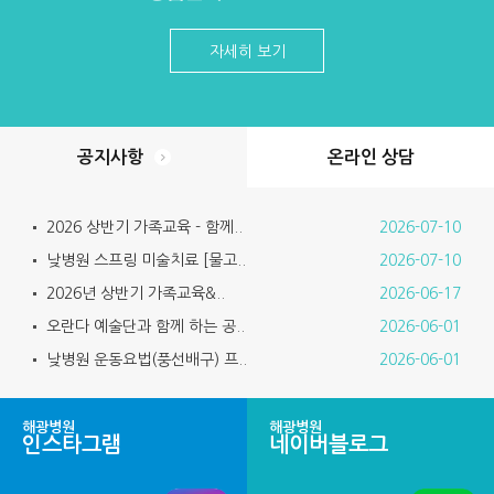
환자분들이 안정적으로 치료를
들고 선을 그리기 시작하니 금세
이어가기 위해서는 의료진의 노
작품에 몰입하시는 모습을 볼 수
자세히 보기
력뿐만 아니라가족의 따뜻한 관
있었답니다 물고기의 모양을 완
심과 지지가 매우 중요하다는 점
성한 뒤에는 수채화 물감을 사용
을 함께 나누었습니다.또한 일상
해 알록달록한 색을입혀보기도
생활 속에서 실천할 수 있는 의사
하며 평범했던 물고기가 저마다
소통 방법과 환자분의 마음을 이
의 개성을 가진 특별한 작품으로
공지사항
온라인 상담
해하는 대화법 등을 소개하며보
변신!또 수채화의 매력, 물감의
호자분들께 도움이 될 수 있는 다
자연스러운 번짐 효과!회원분들
2026 상반기 가족교육 - 함께..
2026-07-10
양한 정보를 전달했습니다.교육
께서는 색이 번지고 섞이는 모습
에 참석해 주신 보호자분들께서
을 보며 신기해하시기도 하고,원
낮병원 스프링 미술치료 [물고..
2026-07-10
는 적극적으로 질문을 해주시고
하는 색을 만들기 위해 여러 색을
2026년 상반기 가족교육&..
2026-06-17
경험을 함께 나누며 뜻깊은 시간
조합해 보며 즐겁게 활동에 참여
을 만들어 주셨습니다.서로의 고
하실 수 있었답니다.같은 주제의
오란다 예술단과 함께 하는 공..
2026-06-01
민을 공감하고 정보를 공유하는
그림이었지만 회원분들 한 분 한
낮병원 운동요법(풍선배구) 프..
2026-06-01
과정 속에서 정신질환에 대한 이
분의 개성과 창의력이 고스란히
해를 더욱 넓히고,가족으로서의
담긴 멋진 작품들이 완성될 수 있
역할에 대해 다시 한번 생각해 볼
었답니다.완성된 그림을 바라보
해광병원
해광병원
인스타그램
네이버블로그
수 있는 소중한 시간이 되었습니
며 뿌듯한 미소를 짓는 회원분들
다.2부 <자조모임>각 병동별로
의 모습에서 이번 활동의 즐거움