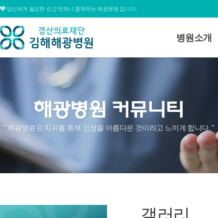
당신에게 필요한 순간 언제나 함께하는 해광병원 입니다.
병원소개
병원소개
대표전화
병원장 인사
055.311.1678
미션 및 비전
병원연혁
심볼&로고
평일
09:00 ~ 12:30 / 13:30 ~ 17:00
" 해광병원은 치유를 통해 인생을 아름다운 것이라고 느끼게 합니다. "
병원조직도
토요일
09:00 ~ 15:00
병원둘러보
온라인상담
찾아오시는
갤러리