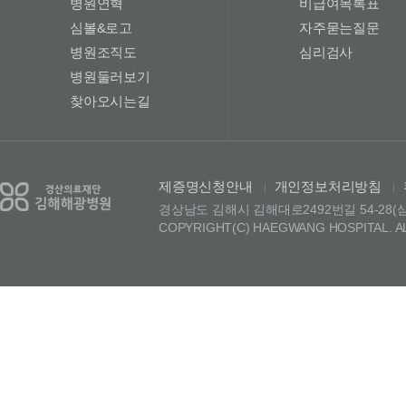
병원연혁
비급여목록표
심볼&로고
자주묻는질문
병원조직도
심리검사
병원둘러보기
찾아오시는길
제증명신청안내
개인정보처리방침
|
|
경상남도 김해시 김해대로2492번길 54-28(삼정동)
COPYRIGHT(C) HAEGWANG HOSPITAL. A