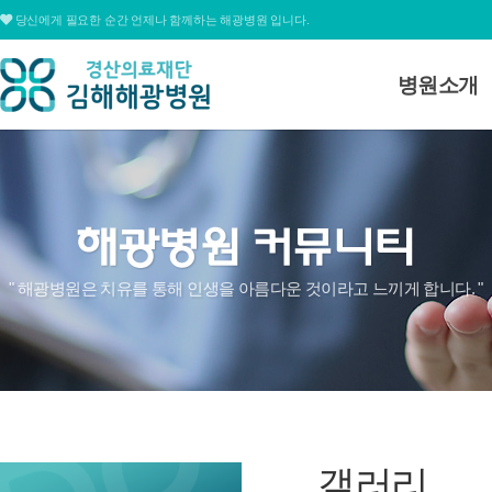
당신에게 필요한 순간 언제나 함께하는 해광병원 입니다.
병원소개
병원소개
대표전화
병원장 인사
055.311.1678
미션 및 비전
병원연혁
심볼&로고
평일
09:00 ~ 12:30 / 13:30 ~ 17:00
" 해광병원은 치유를 통해 인생을 아름다운 것이라고 느끼게 합니다. "
병원조직도
토요일
09:00 ~ 15:00
병원둘러보
온라인상담
찾아오시는
갤러리