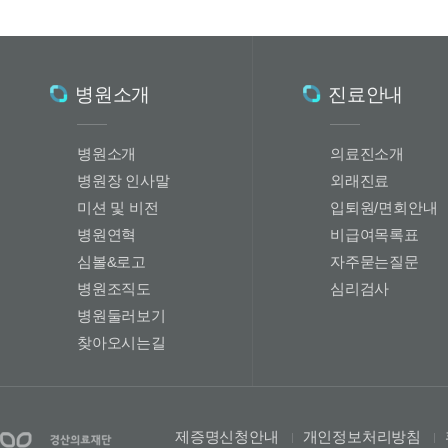
병원소개
진료안내
병원소개
의료진소개
병원장 인사말
외래진료
미션 및 비전
입퇴원/면회안내
병원연혁
비급여목록표
심볼&로고
자주묻는질문
병원조직도
심리검사
병원둘러보기
찾아오시는길
제증명신청안내
개인정보처리방침
|
|