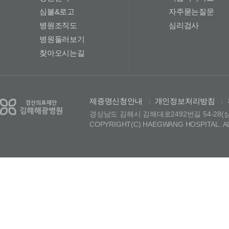
심볼&로고
자주묻는질문
병원조직도
심리검사
병원둘러보기
찾아오시는길
제증명신청안내
개인정보처리방침
|
|
경상남도 김해시 김해대로2492번길 54-28(삼정동)
COPYRIGHT(C) HAEGWANG HOSPITAL. A