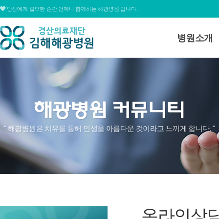
당신에게 필요한 순간 언제나 함께하는 해광병원 입니다.
병원소개
병원소개
대표전화
병원장 인사
055.311.1678
미션 및 비전
병원연혁
심볼&로고
평일
09:00 ~ 12:30 / 13:30 ~ 17:00
" 해광병원은 치유를 통해 인생을 아름다운 것이라고 느끼게 합니다. "
병원조직도
토요일
09:00 ~ 15:00
병원둘러보
온라인상담
찾아오시는
온라인상