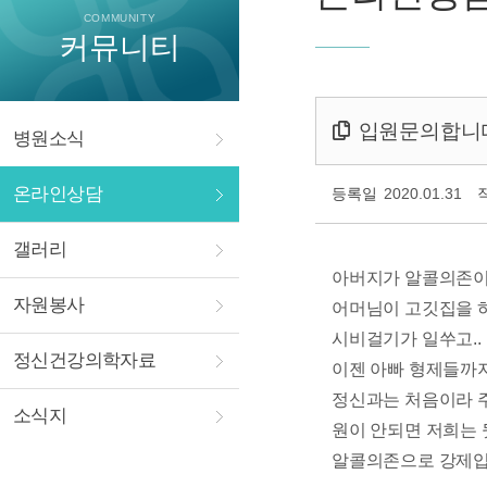
COMMUNITY
커뮤니티
입원문의합니
병원소식
온라인상담
등록일
2020.01.31
갤러리
아버지가 알콜의존이
자원봉사
어머님이 고깃집을 
시비걸기가 일쑤고..
정신건강의학자료
이젠 아빠 형제들까지
정신과는 처음이라 주
소식지
원이 안되면 저희는
알콜의존으로 강제입