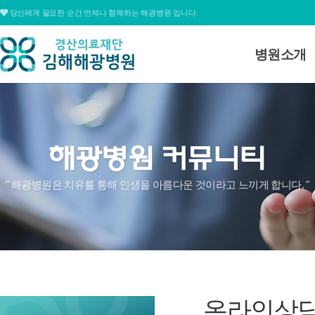
당신에게 필요한 순간 언제나 함께하는 해광병원 입니다.
병원소개
병원소개
대표전화
병원장 인사
055.311.1678
미션 및 비전
병원연혁
심볼&로고
평일
09:00 ~ 12:30 / 13:30 ~ 17:00
" 해광병원은 치유를 통해 인생을 아름다운 것이라고 느끼게 합니다. "
병원조직도
토요일
09:00 ~ 15:00
병원둘러보
온라인상담
찾아오시는
온라인상