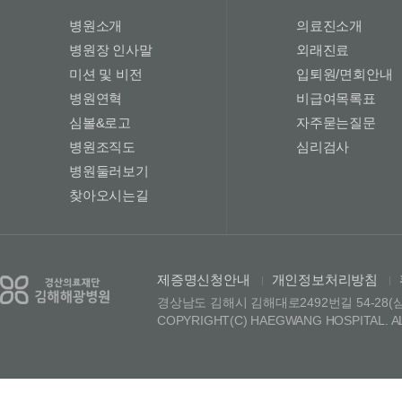
병원소개
의료진소개
병원장 인사말
외래진료
미션 및 비전
입퇴원/면회안내
병원연혁
비급여목록표
심볼&로고
자주묻는질문
병원조직도
심리검사
병원둘러보기
찾아오시는길
제증명신청안내
개인정보처리방침
|
|
경상남도 김해시 김해대로2492번길 54-28(삼정동)
COPYRIGHT(C) HAEGWANG HOSPITAL. A