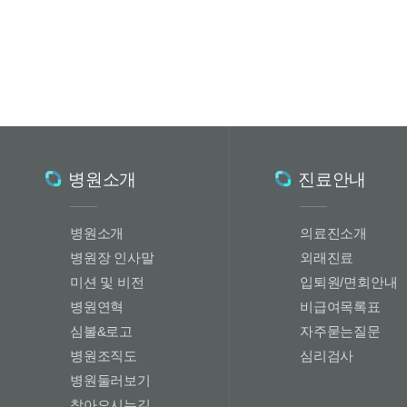
병원소개
진료안내
병원소개
의료진소개
병원장 인사말
외래진료
미션 및 비전
입퇴원/면회안내
병원연혁
비급여목록표
심볼&로고
자주묻는질문
병원조직도
심리검사
병원둘러보기
찾아오시는길