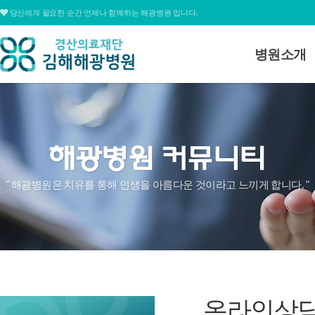
당신에게 필요한 순간 언제나 함께하는 해광병원 입니다.
병원소개
병원소개
대표전화
병원장 인사
055.311.1678
미션 및 비전
병원연혁
심볼&로고
평일
09:00 ~ 12:30 / 13:30 ~ 17:00
" 해광병원은 치유를 통해 인생을 아름다운 것이라고 느끼게 합니다. "
병원조직도
토요일
09:00 ~ 15:00
병원둘러보
온라인상담
찾아오시는
온라인상