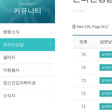
COMMUNITY
커뮤니티
Total
235
, Page
9
/12
병원소식
번호
답변상
온라인상담
75
답변완
갤러리
74
답변완
자원봉사
73
답변완
정신건강의학자료
72
답변완
소식지
71
답변완