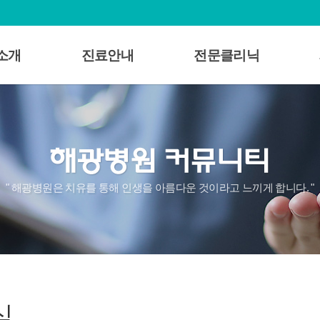
소개
진료안내
전문클리닉
개
의료진소개
알코올중독
 인사말
외래진료
조현병
및 비전
입퇴원/면회안내
우울증
혁
비급여목록표
노인성치매
로고
자주묻는질문
불면증
" 해광병원은 치유를 통해 인생을 아름다운 것이라고 느끼게 합니다. "
직도
심리검사
불안증
러보기
ADHD
시는길
식