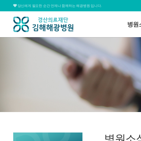
당신에게 필요한 순간 언제나 함께하는 해광병원 입니다.
병원
병원소
대표전화
병원장
055.311.1678
미션 
병원연
심볼&
평일
09:00 ~ 12:30 / 13:30 ~ 17:00
병원조
토요일
09:00 ~ 15:00
병원둘
온라인상담
찾아오
병원소