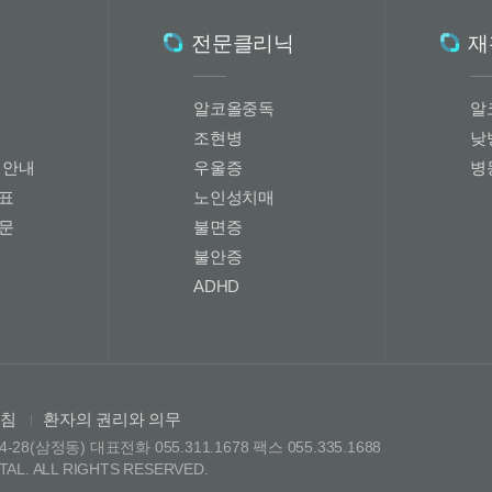
전문클리닉
재
알코올중독
알
조현병
낮
회안내
우울증
병
표
노인성치매
문
불면증
불안증
ADHD
방침
환자의 권리와 의무
|
(삼정동) 대표전화 055.311.1678 팩스 055.335.1688
AL. ALL RIGHTS RESERVED.