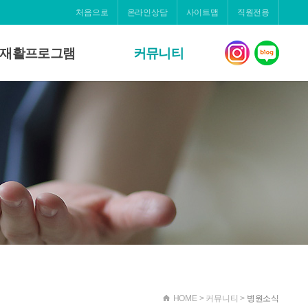
처음으로
온라인상담
사이트맵
직원전용
재활프로그램
커뮤니티
알코올중독클리닉
병원소식
낮병원(스프링)
온라인상담
병동 재활 프로그램
갤러리
자원봉사
정신건강의학자료
소식지
HOME > 커뮤니티 >
병원소식