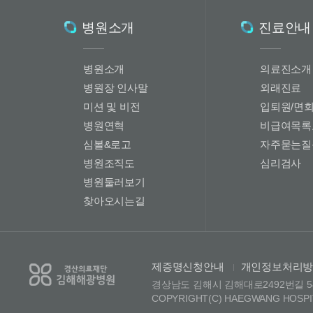
병원소개
진료안내
병원소개
의료진소개
병원장 인사말
외래진료
미션 및 비전
입퇴원/면
병원연혁
비급여목록
심볼&로고
자주묻는질
병원조직도
심리검사
병원둘러보기
찾아오시는길
제증명신청안내
개인정보처리
|
경상남도 김해시 김해대로2492번길 54-28
COPYRIGHT(C) HAEGWANG HOSPIT