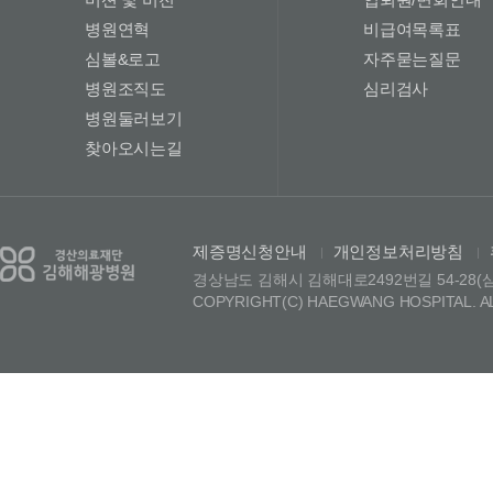
병원연혁
비급여목록표
심볼&로고
자주묻는질문
병원조직도
심리검사
병원둘러보기
찾아오시는길
제증명신청안내
개인정보처리방침
|
|
경상남도 김해시 김해대로2492번길 54-28(삼정동)
COPYRIGHT(C) HAEGWANG HOSPITAL. A