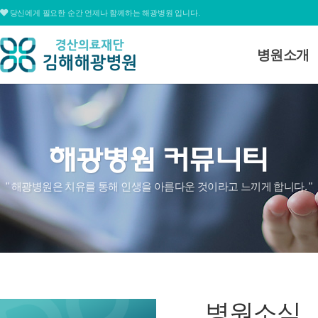
당신에게 필요한 순간 언제나 함께하는 해광병원 입니다.
병원소개
병원소개
대표전화
병원장 인사
055.311.1678
미션 및 비전
병원연혁
심볼&로고
평일
09:00 ~ 12:30 / 13:30 ~ 17:00
" 해광병원은 치유를 통해 인생을 아름다운 것이라고 느끼게 합니다. "
병원조직도
토요일
09:00 ~ 15:00
병원둘러보
온라인상담
찾아오시는
병원소식