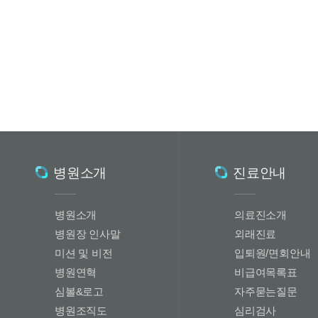
병원소개
진료안내
병원소개
의료진소개
병원장 인사말
외래진료
미션 및 비전
입퇴원/면회안내
병원연혁
비급여목록표
심볼&로고
자주묻는질문
병원조직도
심리검사