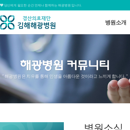
당신에게 필요한 순간 언제나 함께하는 해광병원 입니다.
병원소개
병원소개
대표전화
병원장 인사
055.311.1678
미션 및 비전
병원연혁
심볼&로고
평일
09:00 ~ 12:30 / 13:30 ~ 17:00
" 해광병원은 치유를 통해 인생을 아름다운 것이라고 느끼게 합니다. "
병원조직도
토요일
09:00 ~ 15:00
병원둘러보
온라인상담
찾아오시는
병원소식