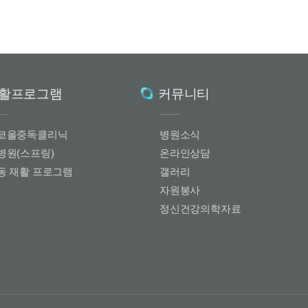
활프로그램
커뮤니티
코올중독클리닉
병원소식
병원(스프링)
온라인상담
동 재활 프로그램
갤러리
자원봉사
정신건강의학자료