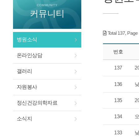
COMMUNITY
커뮤니티
Total
137
, Page
병원소식
번호
온라인상담
137
2
갤러리
136
낮
자원봉사
135
2
정신건강의학자료
134
오
소식지
133
낮