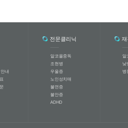
전문클리닉
재
알코올중독
알
조현병
낮
회안내
우울증
병
표
노인성치매
문
불면증
불안증
ADHD