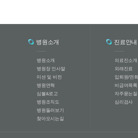
병원소개
진료안내
병원소개
의료진소개
병원장 인사말
외래진료
미션 및 비전
입퇴원/면
병원연혁
비급여목록
심볼&로고
자주묻는질
병원조직도
심리검사
병원둘러보기
찾아오시는길