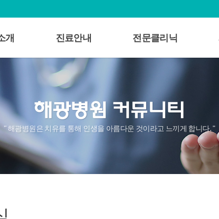
소개
진료안내
전문클리닉
개
의료진소개
알코올중독
 인사말
외래진료
조현병
및 비전
입퇴원/면회안내
우울증
혁
비급여목록표
노인성치매
로고
자주묻는질문
불면증
" 해광병원은 치유를 통해 인생을 아름다운 것이라고 느끼게 합니다. "
직도
심리검사
불안증
러보기
ADHD
시는길
식