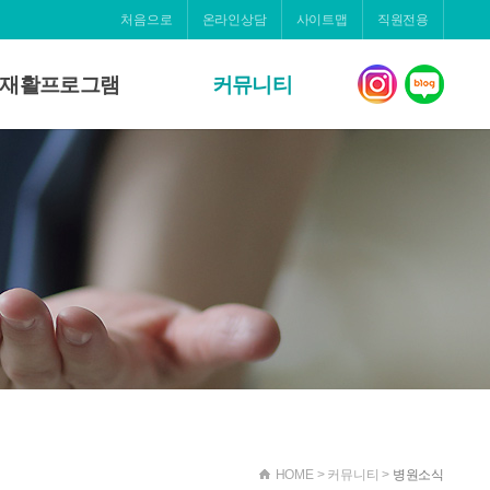
처음으로
온라인상담
사이트맵
직원전용
재활프로그램
커뮤니티
알코올중독클리닉
병원소식
낮병원(스프링)
온라인상담
병동 재활 프로그램
갤러리
자원봉사
정신건강의학자료
소식지
HOME > 커뮤니티 >
병원소식